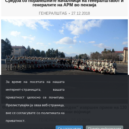
Средба со поранешните началници на генералштабот и
генералите на АРМ во пензија
ГЕНЕРАЛШТАБ
27.12.2018
За време на посетата на нашата
интернет-страницата, вашата
приватност целосно се почитува.
Прелистувајќи ја оваа веб-страница,
Фото вест: Во касарната „Илинден“ извршен прием на 130
професионални војници
вие се согласувате со политиката на
ГЕНЕРАЛШТАБ
27.12.2018
приватност.
Се согласувам
Повеќе информации