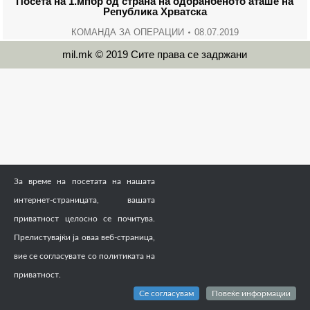
Посета на 1.мпбр од страна на одбранбеното аташе на
Република Хрватска
КОМАНДА ЗА ОПЕРАЦИИ
08.07.2019
mil.mk © 2019 Сите права се задржани
За време на посетата на нашата
интернет-страницата, вашата
приватност целосно се почитува.
Прелистувајќи ја оваа веб-страница,
вие се согласувате со политиката на
приватност.
Се согласувам
Повеќе информации