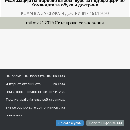
Реализација на Борбено штабен курс за подофицери во
Командата за обука и доктрини
КОМАНДА ЗА ОБУКА И ДОКТРИНИ
15.01.2020
mil.mk © 2019 Сите права се задржани
За време на посетата на нашата
интернет-страницата, вашата
приватност целосно се почитува.
Прелистувајќи ја оваа веб-страница,
вие се согласувате со политиката на
приватност.
Се согласувам
Повеќе информации