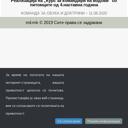
Реализација на „Курс за командири на водови“ со
питомците од 4.наставна година
КОМАНДА ЗА ОБУКА И ДОКТРИНИ
11.08.2020
mil.mk © 2019 Сите права се задржани
За време на посетата на нашата
интернет-страницата, вашата
приватност целосно се почитува.
Прелистувајќи ја оваа веб-страница,
вие се согласувате со политиката на
приватност.
Се согласувам
Повеќе информации