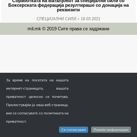
Соработката на Баталјонот за специјални сили со
Боксерската федерација резултираше со донација на
реквизити
СПЕЦИЈАЛНИ СИЛИ
19.03.2021
mil.mk © 2019 Сите права се задржани
За време на посетата на нашата
интернет-страницата, вашата
приватност целосно се почитува.
Прелистувајќи ја оваа веб-страница,
вие се согласувате со политиката на
приватност.
Се согласувам
Повеќе информации