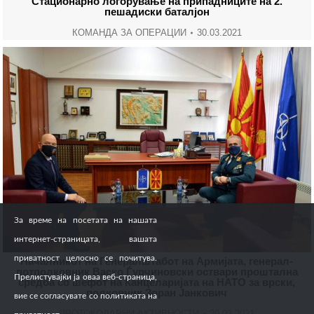
Стационарно логорување на припадниците на 2.
пешадиски баталјон
КОМАНДА ЗА ОПЕРАЦИИ
30.03.2021
За време на посетата на нашата
интернет-страницата, вашата
приватност целосно се почитува.
Началникот на Генералштабот на Армијата, генерал-
потполковник Васко Ѓурчиновски оствари проштална
Прелистувајќи ја оваа веб-страница,
средба со шефот на Канцеларијата на НАТО за врски,
полковник Зоран Јанкович
вие се согласувате со политиката на
ПРОТОКОЛАРНИ АКТИВНОСТИ
30.03.2021