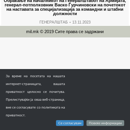
Обраќање на началникот на Генералштабот на Армијата,
генерал-потполковник Васко Ѓурчиновски на почетокот
на наставата за специјализација за командни и штабни
должности
ГЕНЕРАЛШТАБ
13.11.2023
mil.mk © 2019 Сите права се задржани
За време на посетата на нашата
интернет-страницата, вашата
приватност целосно се почитува.
Прелистувајќи ја оваа веб-страница,
вие се согласувате со политиката на
приватност.
Се согласувам
Повеќе информации