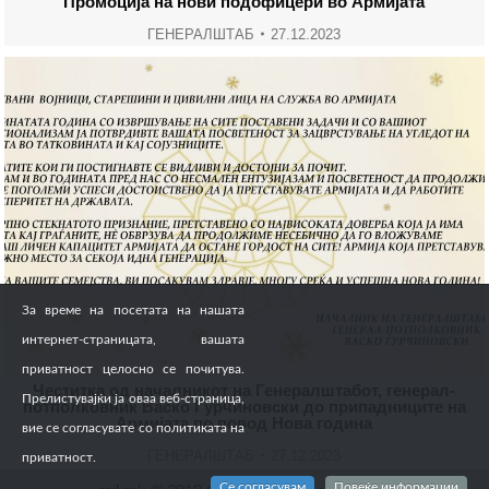
Промоција на нови подофицери во Армијата
ГЕНЕРАЛШТАБ
27.12.2023
За време на посетата на нашата
интернет-страницата, вашата
приватност целосно се почитува.
Честитка од началникот на Генералштабот, генерал-
Прелистувајќи ја оваа веб-страница,
потполковник Васко Ѓурчиновски до припадниците на
Армијата по повод Нова година
вие се согласувате со политиката на
ГЕНЕРАЛШТАБ
27.12.2023
приватност.
Се согласувам
Повеќе информации