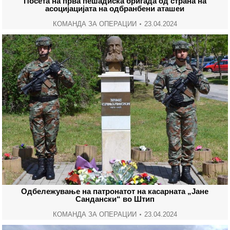
Посета на прва пешадиска бригада од страна на
асоцијацијата на одбранбени аташеи
КОМАНДА ЗА ОПЕРАЦИИ
23.04.2024
Одбележување на патронатот на касарната „Јане
Сандански“ во Штип
КОМАНДА ЗА ОПЕРАЦИИ
23.04.2024