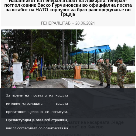
Началникот на Генералштабот на Армијата, генерал-
потполковник Васко Ѓурчиновски во официјална посета
на штабот на НАТО корпусот за брзо распоредување во
Грција
ГЕНЕРАЛШТАБ
28.06.2024
За време на посетата на нашата
интернет-страницата, вашата
приватност целосно се почитува.
Прелистувајќи ја оваа веб-страница,
Одбележување на патронатот на касарната „Чеде
Филиповски – Даме“ во Кичево
вие се согласувате со политиката на
КОМАНДА ЗА ОПЕРАЦИИ
28.06.2024