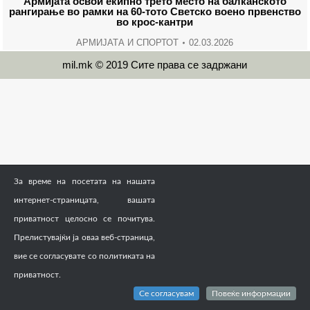
Армијата освои екипно трето место на балканското
рангирање во рамки на 60-тото Светско воено првенство
во крос-кантри
АРМИЈАТА И СПОРТОТ
02.03.2026
mil.mk © 2019 Сите права се задржани
За време на посетата на нашата
интернет-страницата, вашата
приватност целосно се почитува.
Прелистувајќи ја оваа веб-страница,
вие се согласувате со политиката на
приватност.
Се согласувам
Повеќе информации