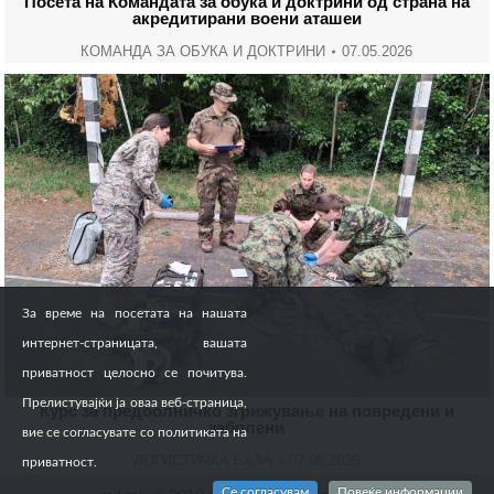
Посета на Командата за обука и доктрини од страна на
акредитирани воени аташеи
КОМАНДА ЗА ОБУКА И ДОКТРИНИ
07.05.2026
За време на посетата на нашата
интернет-страницата, вашата
приватност целосно се почитува.
Прелистувајќи ја оваа веб-страница,
Курс за предболничко згрижување на повредени и
заболени
вие се согласувате со политиката на
ЛОГИСТИЧКА БАЗА
07.05.2026
приватност.
Се согласувам
Повеќе информации