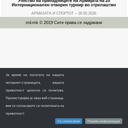
Учество на припадниците на Армијата на 20
Интернационален отворен турнир во стрелаштво
АРМИЈАТА И СПОРТОТ
18.05.2026
mil.mk © 2019 Сите права се задржани
За време на посетата на нашата
интернет-страницата, вашата
приватност целосно се почитува.
Прелистувајќи ја оваа веб-страница,
вие се согласувате со политиката на
приватност.
Се согласувам
Повеќе информации