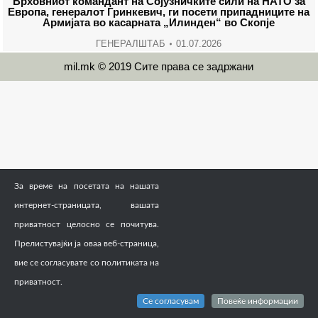
Врховниот командант на Сојузничките сили на НАТО за
Европа, генералот Гринкевич, ги посети припадниците на
Армијата во касарната „Илинден“ во Скопје
ГЕНЕРАЛШТАБ
01.07.2026
mil.mk © 2019 Сите права се задржани
За време на посетата на нашата
интернет-страницата, вашата
приватност целосно се почитува.
Прелистувајќи ја оваа веб-страница,
вие се согласувате со политиката на
приватност.
Се согласувам
Повеќе информации