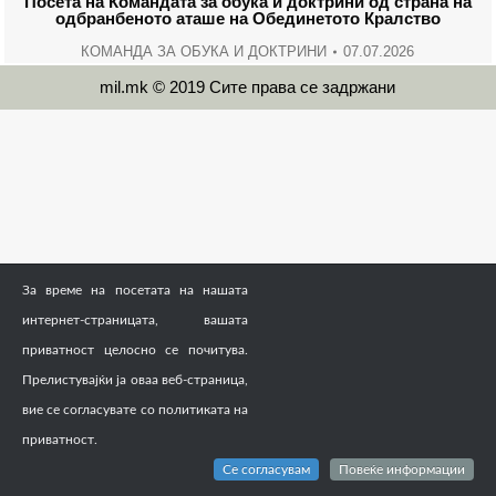
Посета на Командата за обука и доктрини од страна на
одбранбеното аташе на Обединетото Кралство
КОМАНДА ЗА ОБУКА И ДОКТРИНИ
07.07.2026
mil.mk © 2019 Сите права се задржани
За време на посетата на нашата
интернет-страницата, вашата
приватност целосно се почитува.
Прелистувајќи ја оваа веб-страница,
вие се согласувате со политиката на
приватност.
Се согласувам
Повеќе информации