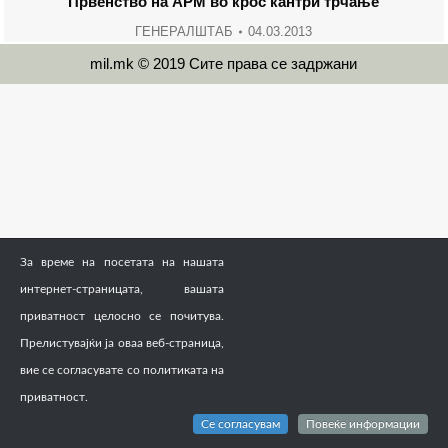
Првенство на АРМ во крос кантри трчање
ГЕНЕРАЛШТАБ
04.03.2013
mil.mk © 2019 Сите права се задржани
За време на посетата на нашата
интернет-страницата, вашата
приватност целосно се почитува.
Прелистувајќи ја оваа веб-страница,
вие се согласувате со политиката на
приватност.
Се согласувам
Повеќе информации