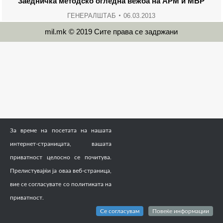
Заедничка методско огледна вежба на АРМ и МВР
ГЕНЕРАЛШТАБ
06.03.2013
mil.mk © 2019 Сите права се задржани
За време на посетата на нашата
интернет-страницата, вашата
приватност целосно се почитува.
Прелистувајќи ја оваа веб-страница,
вие се согласувате со политиката на
приватност.
Се согласувам
Повеќе информации