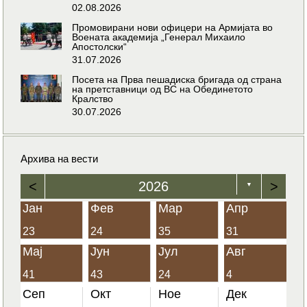
02.08.2026
Промовирани нови офицери на Армијата во
Воената академија „Генерал Михаило
Апостолски“
31.07.2026
Посета на Прва пешадиска бригада од страна
на претставници од ВС на Обединетото
Кралство
30.07.2026
Архива на вести
<
2026
>
▼
Јан
Фев
Мар
Апр
23
24
35
31
Мај
Јун
Јул
Авг
41
43
24
4
Сеп
Окт
Ное
Дек