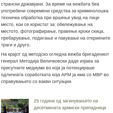
странски државјани. За време на вежбата беа
употребени современи средства за криминолошка
техничка обработка при вршење увид на лице
место, кои се користат за: обележување на
местото, фотографирање, правење кроки скица,
пребарување, подигање и пакување на откриените
траги и друго.
На крајот од методско огледна вежба бригадениот
генерал Методија Величковски даде изјава за
присутните медиуми во која ја потенцираше
одличната соработката која АРМ ја има со МВР во
справувањето со вакви ситуации.
25 години од загинувањето на
десетмината армиски припадници