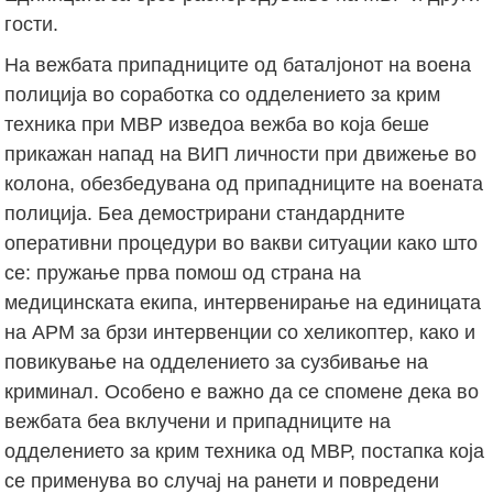
гости.
На вежбата припадниците од баталјонот на воена
полиција во соработка со одделението за крим
техника при МВР изведоа вежба во која беше
прикажан напад на ВИП личности при движење во
колона, обезбедувана од припадниците на воената
полиција. Беа демострирани стандардните
оперативни процедури во вакви ситуации како што
се: пружање прва помош од страна на
медицинската екипа, интервенирање на единицата
на АРМ за брзи интервенции со хеликоптер, како и
повикување на одделението за сузбивање на
криминал. Особено е важно да се спомене дека во
вежбата беа вклучени и припадниците на
одделението за крим техника од МВР, постапка која
се применува во случај на ранети и повредени