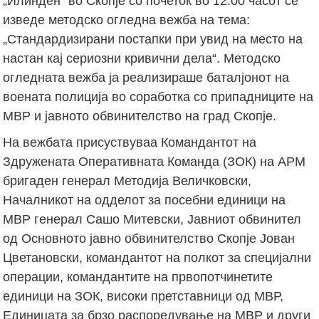
„Илинден“ во Скопје со почеток во 12.00 часот се
изведе методско огледна вежба на тема:
„Стандардизирани постапки при увид на место на
настан кај сериозни кривични дела“. Mетодско
огледната вежба ја реализираше баталјонот на
воената полиција во соработка со припадниците на
МВР и јавното обвинителство на град Скопје.
На вежбата присуствуваа Командантот на
Здружената Оперативната Команда (ЗОК) на АРМ
бригаден генерал Методија Величковски,
Началникот на одделот за посебни единици на
МВР генерал Сашо Митевски, Јавниот обвинител
од Основното јавно обвинителство Скопје Јован
Цветановски, командантот на полкот за специјални
операции, командантите на првопотчинетите
единици на ЗОК, високи претставници од МВР,
Единицата за брзо распоредување на МВР и други