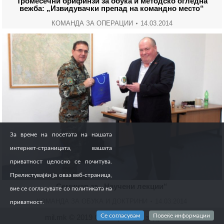
Тромесечни брифинзи за обука и методско огледна
вежба: „Извидувачки препад на командно место“
КОМАНДА ЗА ОПЕРАЦИИ
14.03.2014
За време на посетата на нашата
интернет-страницата, вашата
приватност целосно се почитува.
Прелистувајќи ја оваа веб-страница,
Семинар за „Научени лекции“
вие се согласувате со политиката на
КОМАНДА ЗА ОБУКА И ДОКТРИНИ
14.03.2014
приватност.
Се согласувам
Повеќе информации
mil.mk © 2019 Сите права се задржани