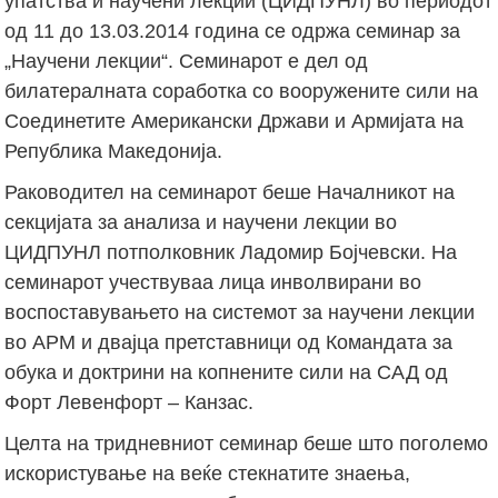
упатства и научени лекции (ЦИДПУНЛ) во периодот
од 11 до 13.03.2014 година се одржа семинар за
„Научени лекции“. Семинарот е дел од
билатералната соработка со вооружените сили на
Соединетите Американски Држави и Армијата на
Република Македонија.
Раководител на семинарот беше Началникот на
секцијата за анализа и научени лекции во
ЦИДПУНЛ потполковник Ладомир Бојчевски. На
семинарот учествуваа лица инволвирани во
воспоставувањето на системот за научени лекции
во АРМ и двајца претставници од Командата за
обука и доктрини на копнените сили на САД од
Форт Левенфорт – Канзас.
Целта на тридневниот семинар беше што поголемо
искористување на веќе стекнатите знаења,