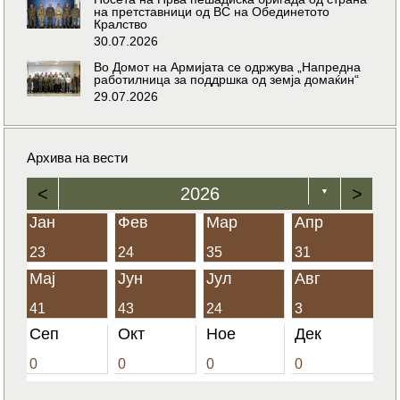
на претставници од ВС на Обединетото
Кралство
30.07.2026
Во Домот на Армијата се одржува „Напредна
работилница за поддршка од земја домаќин“
29.07.2026
Архива на вести
<
2026
>
▼
Јан
Фев
Мар
Апр
23
24
35
31
Мај
Јун
Јул
Авг
41
43
24
3
Сеп
Окт
Ное
Дек
0
0
0
0