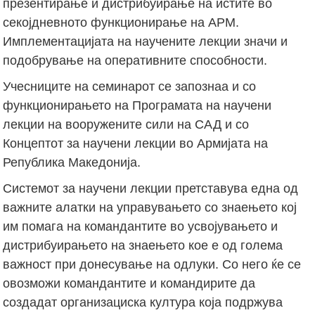
презентирање и дистрибуирање на истите во
секојдневното функционирање на АРМ.
Имплементацијата на научените лекции значи и
подобрување на оперативните способности.
Учесниците на семинарот се запознаа и со
функционирањето на Програмата на научени
лекции на вооружените сили на САД и со
Концептот за научени лекции во Армијата на
Република Македонија.
Системот за научени лекции претставува една од
важните алатки на управувањето со знаењето кој
им помага на командантите во усвојувањето и
дистрибуирањето на знаењето кое е од голема
важност при донесување на одлуки. Со него ќе се
овозможи командантите и командирите да
создадат организациска култура која подржува