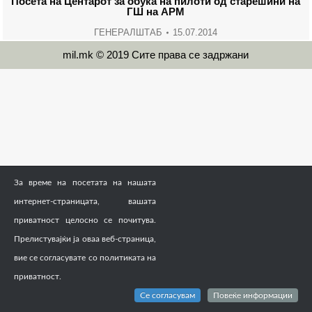
Посета на Центарот за обука на пилоти од старешини на
ГШ на АРМ
ГЕНЕРАЛШТАБ
15.07.2014
mil.mk © 2019 Сите права се задржани
За време на посетата на нашата
интернет-страницата, вашата
приватност целосно се почитува.
Прелистувајќи ја оваа веб-страница,
вие се согласувате со политиката на
приватност.
Се согласувам
Повеќе информации