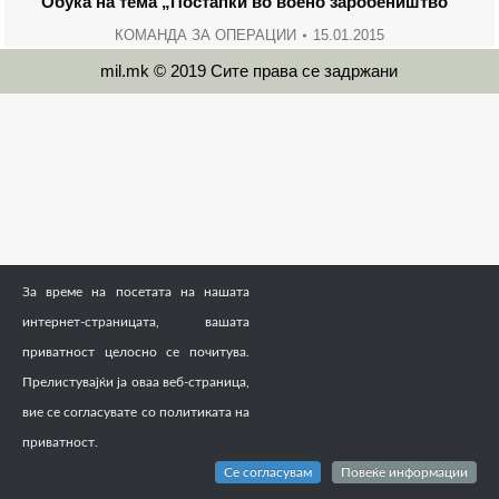
Обука на тема „Постапки во воено заробеништво“
КОМАНДА ЗА ОПЕРАЦИИ
15.01.2015
mil.mk © 2019 Сите права се задржани
За време на посетата на нашата
интернет-страницата, вашата
приватност целосно се почитува.
Прелистувајќи ја оваа веб-страница,
вие се согласувате со политиката на
приватност.
Се согласувам
Повеќе информации