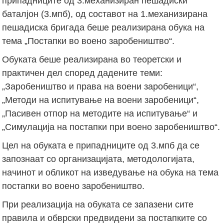
припадниците од 3.механизиран пешадиски
баталјон (3.мпб), од составот на 1.механизирана
пешадиска бригада беше реализирана обука на
тема „Постапки во воено заробеништво“.
Обуката беше реализирана во теоретски и
практичен дел според дадените теми:
„Заробеништво и права на воени заробеници“,
„Методи на испитување на воени заробеници“,
„Пасивен отпор на методите на испитување“ и
„Симулација на постапки при воено заробеништво“.
Цел на обуката е припадниците од 3.мпб да се
запознаат со организацијата, методологијата,
начинот и обликот на изведување на обука на тема
постапки во воено заробеништво.
При реализација на обуката се запазени сите
правила и обврски предвидени за постапките со