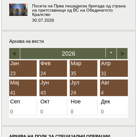
Посета на Прва пешадиска бригада од страна
на претставници од ВС на Обединетото
Кралство
30.07.2026
Архива на вести
<
2026
>
▼
Јан
Фев
Мар
Апр
23
24
35
31
Мај
Јун
Јул
Авг
41
43
24
4
Сеп
Окт
Ное
Дек
0
0
0
0
АРХИВА НА ПОЛК ЗА СПЕЦИЈАЛНИ ОПЕРАЦИИ