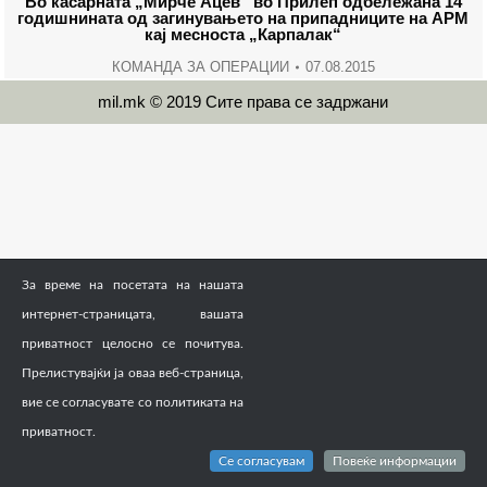
Во касарната „Мирче Ацев“ во Прилеп одбележана 14
годишнината од загинувањето на припадниците на АРМ
кај месноста „Карпалак“
КОМАНДА ЗА ОПЕРАЦИИ
07.08.2015
mil.mk © 2019 Сите права се задржани
За време на посетата на нашата
интернет-страницата, вашата
приватност целосно се почитува.
Прелистувајќи ја оваа веб-страница,
вие се согласувате со политиката на
приватност.
Се согласувам
Повеќе информации