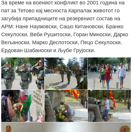
За време на воениот конфликт во 2001 година на
пат за Тетово кај месноста Карпалак животот го
загубија припадниците на резервниот состав на
АРМ: Нане Наумовски, Сашо Китановски, Бранко
Секулоски, Веби Рушитоски, Горан Миноски, Дарко
Вељаноски, Марко Деспотоски, Пецо Секулоски,
Ердован Шабаноски и Љубе Грујоски.