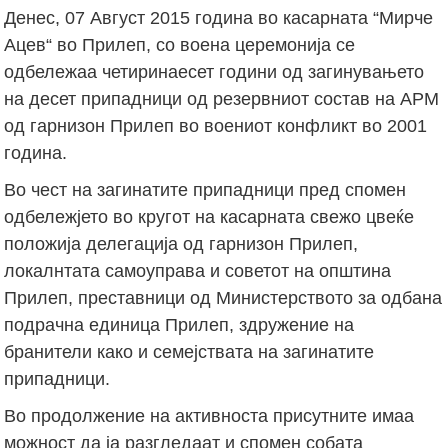
Денес, 07 Август 2015 година во касарната “Мирче
Ацев“ во Прилеп, со воена церемонија се
одбележаа четиринаесет години од загинувањето
на десет припадници од резервниот состав на АРМ
од гарнизон Прилеп во воениот конфликт во 2001
година.
Во чест на загинатите припадници пред спомен
одбележјето во кругот на касарната свежо цвеќе
положија делегација од гарнизон Прилеп,
локалнтата самоуправа и советот на општина
Прилеп, преставници од Министерството за одбана
подрачна единица Прилеп, здружение на
бранители како и семејствата на загинатите
припадници.
Во продолжение на активноста присутните имаа
можност да ја разгледаат и спомен собата