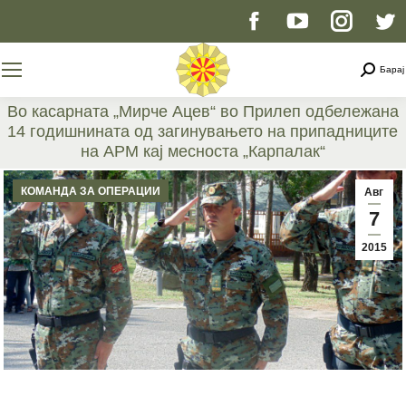
Facebook
YouTube
Instag
T
page
page
page
p
Searc
Барај
opens
opens
opens
o
Во касарната „Мирче Ацев“ во Прилеп одбележана
14 годишнината од загинувањето на припадниците
in
in
in
i
на АРМ кај месноста „Карпалак“
You are here:
new
new
new
n
КОМАНДА ЗА ОПЕРАЦИИ
Авг
7
window
window
windo
w
2015