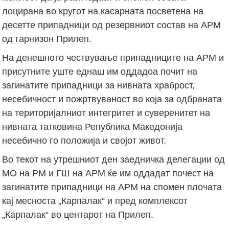
лоцирана во кругот на касарната посветена на
десетте припадници од резервниот состав на АРМ
од гарнизон Прилеп.
На денешното чествување припадниците на АРМ и
присутните уште еднаш им оддадоа почит на
загинатите припадници за нивната храброст,
несебичност и пожртвуваност во која за одбраната
на територијалниот интегритет и суверенитет на
нивната татковина Република Македонија
несебично го положија и својот живот.
Во текот на утрешниот ден заедничка делегации од
МО на РМ и ГШ на АРМ ќе им оддадат почест на
загинатите припадници на АРМ на спомен плочата
кај месноста „Карпалак“ и пред комплексот
„Карпалак“ во центарот на Прилеп.