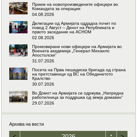
Прием на новопроизведените офицери во
Командата за операции
04.08.2026
Делегации од Армијата оддадоа почит по
повод 2 Август – Денот на Републиката и
првото заседание на АСНОМ
02.08.2026
Промовирани нови офицери на Армијата во
Воената академија „Генерал Михаило
Апостолски“
31.07.2026
Посета на Прва пешадиска бригада од страна
на претставници од ВС на Обединетото
Кралство
30.07.2026
Во Домот на Армијата се одржува „Напредна
работилница за поддршка од земја домаќин“
29.07.2026
Архива на вести
<
2026
>
▼