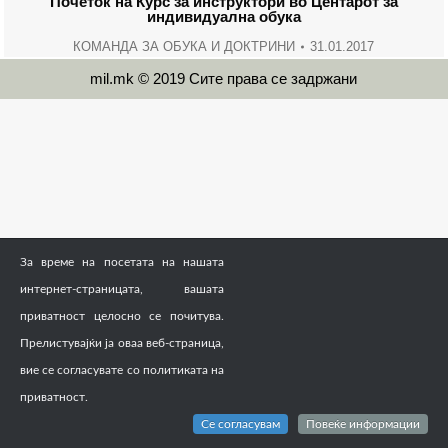
Почеток на Курс за инструктори во Центарот за
индивидуална обука
КОМАНДА ЗА ОБУКА И ДОКТРИНИ
31.01.2017
mil.mk © 2019 Сите права се задржани
За време на посетата на нашата
интернет-страницата, вашата
приватност целосно се почитува.
Прелистувајќи ја оваа веб-страница,
вие се согласувате со политиката на
приватност.
Се согласувам
Повеќе информации