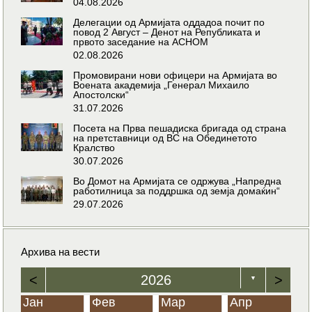
04.08.2026
Делегации од Армијата оддадоа почит по
повод 2 Август – Денот на Републиката и
првото заседание на АСНОМ
02.08.2026
Промовирани нови офицери на Армијата во
Воената академија „Генерал Михаило
Апостолски“
31.07.2026
Посета на Прва пешадиска бригада од страна
на претставници од ВС на Обединетото
Кралство
30.07.2026
Во Домот на Армијата се одржува „Напредна
работилница за поддршка од земја домаќин“
29.07.2026
Архива на вести
<
2026
>
▼
Јан
Фев
Мар
Апр