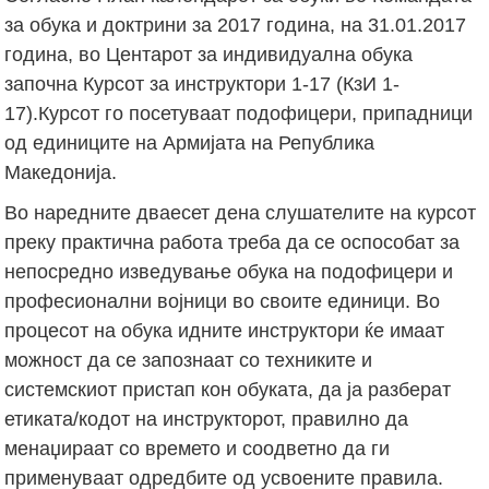
за обука и доктрини за 2017 година, на 31.01.2017
година, во Центарот за индивидуална обука
започна Курсот за инструктори 1-17 (КзИ 1-
17).Курсот го посетуваат подофицери, припадници
од единиците на Армијата на Република
Македонија.
Во наредните дваесет дена слушателите на курсот
преку практична работа треба да се оспособат за
непосредно изведување обука на подофицери и
професионални војници во своите единици. Во
процесот на обука идните инструктори ќе имаат
можност да се запознаат со техниките и
системскиот пристап кон обуката, да ја разберат
етиката/кодот на инструкторот, правилно да
менаџираат со времето и соодветно да ги
применуваат одредбите од усвоените правила.