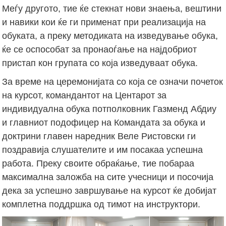
Меѓу другото, тие ќе стекнат нови знаења, вештини
и навики кои ќе ги применат при реализација на
обуката, а преку методиката на изведување обука,
ќе се оспособат за пронаоѓање на најдобриот
пристап кон групата со која изведуваат обука.
За време на церемонијата со која се означи почеток
на курсот, командантот на Центарот за
индивидуална обука потполковник Газменд Абдиу
и главниот подофицер на Командата за обука и
доктрини главен наредник Веле Ристовски ги
поздравија слушателите и им посакаа успешна
работа. Преку своите обраќање, тие побараа
максимална заложба на сите учесници и посочија
дека за успешно завршување на курсот ќе добијат
комплетна поддршка од тимот на инструктори.