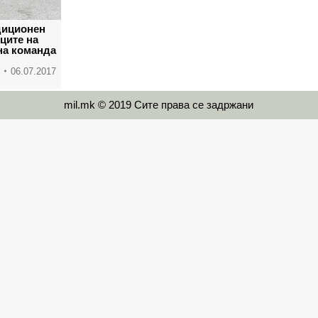
диционен
ците на
на команда
06.07.2017
mil.mk © 2019 Сите права се задржани