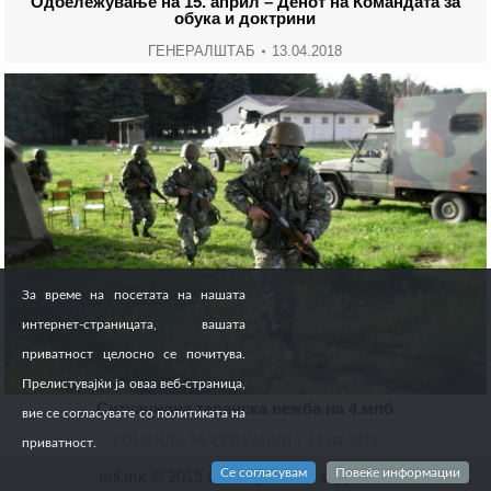
Одбележување на 15. април – Денот на Командата за
обука и доктрини
ГЕНЕРАЛШТАБ
13.04.2018
За време на посетата на нашата
интернет-страницата, вашата
приватност целосно се почитува.
Прелистувајќи ја оваа веб-страница,
Ситуациона теренска вежба на 4.мпб
вие се согласувате со политиката на
КОМАНДА ЗА ОПЕРАЦИИ
13.04.2018
приватност.
Се согласувам
Повеќе информации
mil.mk © 2019 Сите права се задржани