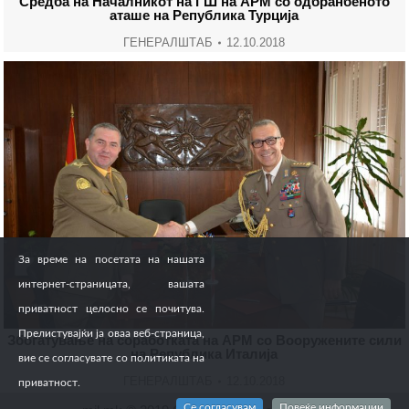
Средба на Началникот на ГШ на АРМ со одбранбеното
аташе на Република Турција
ГЕНЕРАЛШТАБ
12.10.2018
За време на посетата на нашата
интернет-страницата, вашата
приватност целосно се почитува.
Прелистувајќи ја оваа веб-страница,
Збогатување на соработката на АРМ со Вооружените сили
на Република Италија
вие се согласувате со политиката на
ГЕНЕРАЛШТАБ
12.10.2018
приватност.
Се согласувам
Повеќе информации