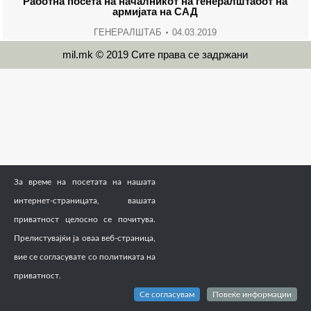
Работна посета на началникот на генералштабот на
армијата на САД
ГЕНЕРАЛШТАБ
04.03.2019
mil.mk © 2019 Сите права се задржани
За време на посетата на нашата
интернет-страницата, вашата
приватност целосно се почитува.
Прелистувајќи ја оваа веб-страница,
вие се согласувате со политиката на
приватност.
Се согласувам
Повеќе информации