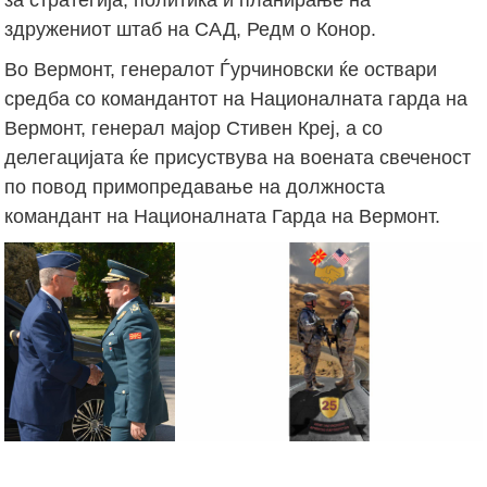
здружениот штаб на САД, Редм о Конор.
Во Вермонт, генералот Ѓурчиновски ќе оствари
средба со командантот на Националната гарда на
Вермонт, генерал мајор Стивен Креј, а со
делегацијата ќе присуствува на воената свеченост
по повод примопредавање на должноста
командант на Националната Гарда на Вермонт.