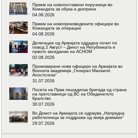
Прием на новопоставени поручници во
Командата за обука и доктрини
04.08.2026
Прием на новопроизведените офицери во
Командата за операции
04.08.2026
Делегации од Армијата оддадоа почит по
повод 2 Август – Денот на Републиката и
првото заседание на АСНОМ
02.08.2026
Промовирани нови офицери на Армијата во
Воената академија „Генерал Михаило
Апостолски“
31.07.2026
Посета на Прва пешадиска бригада од страна
на претставници од ВС на Обединетото
Кралство
30.07.2026
Во Домот на Армијата се одржува „Напредна
работилница за поддршка од земја домаќин“
29.07.2026