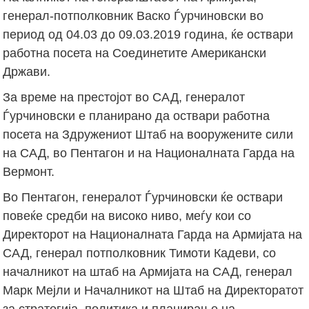
генерал-потполковник Васко Ѓурчиновски во
период од 04.03 до 09.03.2019 година, ќе оствари
работна посета на Соединетите Американски
Држави.
За време на престојот во САД, генералот
Ѓурчиновски е планирано да оствари работна
посета на Здружениот Штаб на вооружените сили
на САД, во Пентагон и на Националната Гарда на
Вермонт.
Во Пентагон, генералот Ѓурчиновски ќе оствари
повеќе средби на високо ниво, меѓу кои со
Директорот на Националната Гарда на Армијата на
САД, генерал потполковник Тимоти Кадеви, со
началникот на штаб на Армијата на САД, генерал
Марк Мејли и Началникот на Штаб на Директоратот
за стратегија, политика и планирање на