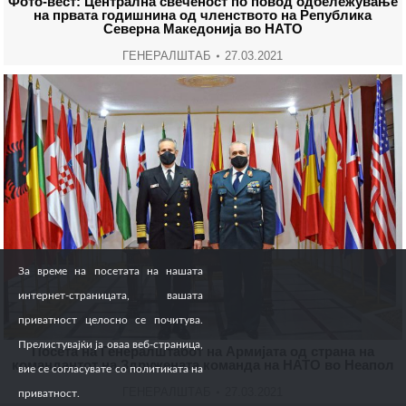
Фото-вест: Централна свеченост по повод одбележување
на првата годишнина од членството на Република
Северна Македонија во НАТО
ГЕНЕРАЛШТАБ
27.03.2021
За време на посетата на нашата
интернет-страницата, вашата
приватност целосно се почитува.
Прелистувајќи ја оваа веб-страница,
Посета на Генералштабот на Армијата од страна на
командантот на Здружената команда на НАТО во Неапол
вие се согласувате со политиката на
ГЕНЕРАЛШТАБ
27.03.2021
приватност.