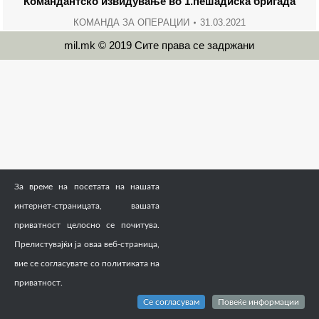
Командантско извидување во 1.пешадиска бригада
КОМАНДА ЗА ОПЕРАЦИИ
31.03.2021
mil.mk © 2019 Сите права се задржани
За време на посетата на нашата
интернет-страницата, вашата
приватност целосно се почитува.
Прелистувајќи ја оваа веб-страница,
вие се согласувате со политиката на
приватност.
Се согласувам
Повеќе информации