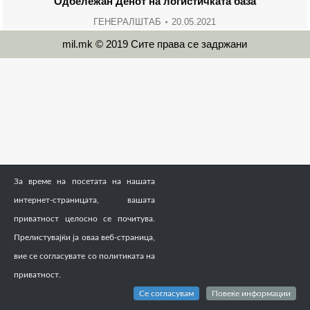
Одбележан Денот на логистичката база
ГЕНЕРАЛШТАБ
20.05.2021
mil.mk © 2019 Сите права се задржани
За време на посетата на нашата
интернет-страницата, вашата
приватност целосно се почитува.
Прелистувајќи ја оваа веб-страница,
вие се согласувате со политиката на
приватност.
Се согласувам
Повеќе информации