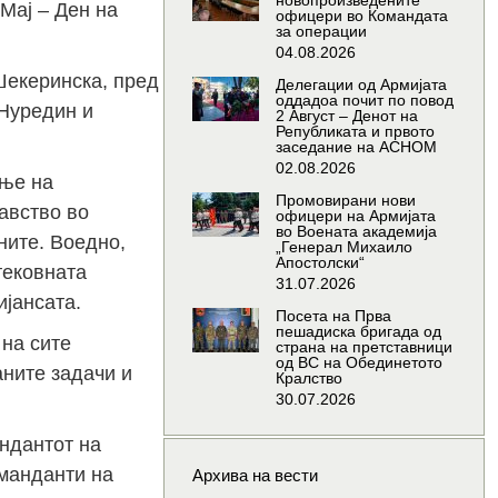
новопроизведените
Мај – Ден на
офицери во Командата
за операции
04.08.2026
Шекеринска, пред
Делегации од Армијата
оддадоа почит по повод
 Нуредин и
2 Август – Денот на
Републиката и првото
заседание на АСНОМ
02.08.2026
ање на
Промовирани нови
авство во
офицери на Армијата
во Воената академија
ните. Воедно,
„Генерал Михаило
Апостолски“
тековната
31.07.2026
јансата.
Посета на Прва
пешадиска бригада од
 на сите
страна на претставници
од ВС на Обединетото
аните задачи и
Кралство
30.07.2026
андантот на
оманданти на
Архива на вести