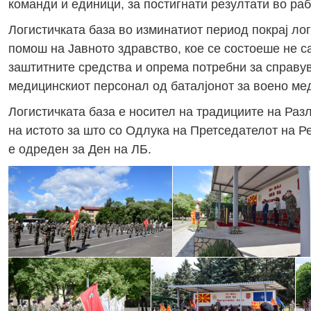
команди и единици, за постигнати резултати во ра
Логистичката база во изминатиот период покрај ло
помош на Јавното здравство, кое се состоеше не с
заштитните средства и опрема потребни за справув
медицинскиот персонал од баталјонот за воено ме
Логистичката база е носител на традициите на Раз
на истото за што со Одлука на Претседателот на 
е одреден за Ден на ЛБ.