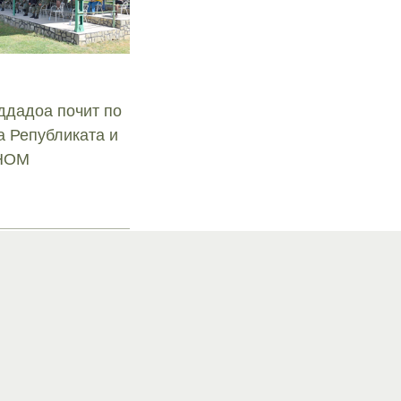
ддадоа почит по
а Републиката и
СНОМ