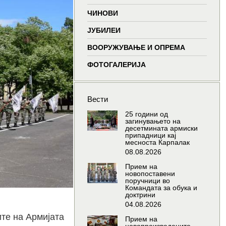
window
window
window
wind
ЧИНОВИ
ЈУБИЛЕИ
ВООРУЖУВАЊЕ И ОПРЕМА
ФОТОГАЛЕРИЈА
Вести
25 години од
загинувањето на
десетмината армиски
припадници кај
месноста Карпалак
08.08.2026
Прием на
новопоставени
поручници во
Командата за обука и
доктрини
04.08.2026
ите на Армијата
Прием на