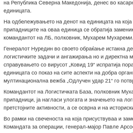
на Република Северна Македонија, денес во касарн
единицата.
На одбележувањето на денот на единицата на која
припадниците на оваа единица се обратија замени
командантот на ЛБ, полковник, Мухарем Мухареми
Генералот Нуредин во своето обраќање истакна д
логистичките задачи и ангажирања но и директна 
справувањето со вирусот „Ковид 19“ испратија пора
единицата со показ на сите аспекти на добра орга
мултинационална вежба „Одлучен удар 21“ го потв
Командантот на Логистичката База, полковник Муха
припадници, ја нагласи улогата и значењето на ло
претстојните активности, а се осврна и на историск
Во рамки на свеченоста на која присуствуваа и за
Командата за операции, генерал-мајор Павле Арсо