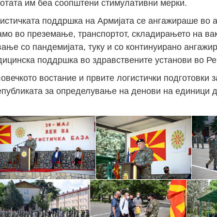
ботата им беа соопштени стимулативни мерки.
гистичката поддршка на Армијата се ангажираше во а
Јан
Јан
Јан
Јан
Јан
Јан
Јан
Јан
Јан
Јан
Јан
Јан
Јан
амо во преземање, транспортот, складирањето на ва
14
7
9
4
11
12
16
9
13
6
16
11
0
ање со пандемијата, туку и со континуирано ангажи
Мај
Мај
Мај
Мај
Мај
Мај
Мај
Мај
Мај
Мај
Мај
Мај
Мај
дицинска поддршка во здравствените установи во Ре
46
16
28
24
17
12
34
22
37
15
29
41
3
ловечкото востание и првите логистички подготовки 
Сеп
Сеп
Сеп
Сеп
Сеп
Сеп
Сеп
Сеп
Сеп
Сеп
Сеп
Сеп
Сеп
Републиката за определување на денови на единици 
27
40
24
19
18
19
38
42
24
21
30
31
15