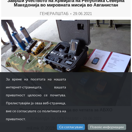
Заврши учеството на Армијата на Република Северна
Македонија во мировната мисија во Авганистан
ГЕНЕРАЛШТАБ
29.06.2021
За време на посетата на нашата
интернет-страницата, вашата
приватност целосно се почитува.
Прелистувајќи ја оваа веб-страница,
Предавање на донација во четата за АБХО
вие се согласувате со политиката на
КОМАНДА ЗА ОПЕРАЦИИ
29.06.2021
приватност.
Се согласувам
Повеќе информации
mil.mk © 2019 Сите права се задржани