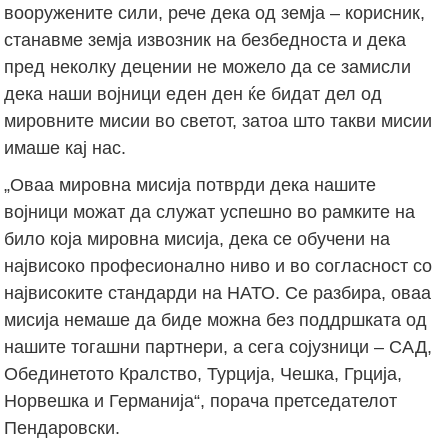
вооружените сили, рече дека од земја – корисник,
станавме земја извозник на безбедноста и дека
пред неколку децении не можело да се замисли
дека наши војници еден ден ќе бидат дел од
мировните мисии во светот, затоа што такви мисии
имаше кај нас.
„Оваа мировна мисија потврди дека нашите
војници можат да служат успешно во рамките на
било која мировна мисија, дека се обучени на
највисоко професионално ниво и во согласност со
највисоките стандарди на НАТО. Се разбира, оваа
мисија немаше да биде можна без поддршката од
нашите тогашни партнери, а сега сојузници – САД,
Обединетото Кралство, Турција, Чешка, Грција,
Норвешка и Германија“, порача претседателот
Пендаровски.