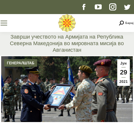
Facebook
YouTube
Instag
T
page
page
page
p
Searc
Барај
opens
opens
opens
o
Заврши учеството на Армијата на Република
Северна Македонија во мировната мисија во
in
in
in
i
Авганистан
You are here:
new
new
new
n
ГЕНЕРАЛШТАБ
Јун
29
window
window
windo
w
2021