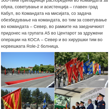
500-тини припадници распоредени во Командата за
обука, советување и асистенција – главен град
Кабул, во Командата на мисијата, со задача
обезбедување на командата, во тим за советување
во командата – Север, во рамките на заедничкиот
придонес на групата А5 во Центарот за здружени
операции на КОСА – Север и во хируршки тим во
норвешката Role-2 болница.