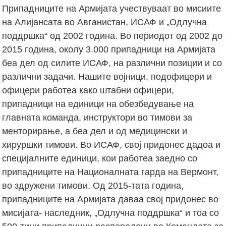
Припадниците на Армијата учествуваат во мисиите
на Алијансата во Авганистан, ИСАФ и „Одлучна
поддршка“ од 2002 година. Во периодот од 2002 до
2015 година, околу 3.000 припадници на Армијата
беа дел од силите ИСАФ, на различни позиции и со
различни задачи. Нашите војници, подофицери и
офицери работеа како штабни офицери,
припадници на единици на обезбедување на
главната команда, инструктори во тимови за
менторирање, а беа дел и од медицински и
хируршки тимови. Во ИСАФ, свој придонес дадоа и
специјалните единици, кои работеа заедно со
припадниците на Националната гарда на Вермонт,
во здружени тимови. Од 2015-тата година,
припадниците на Армијата даваа свој придонес во
мисијата- наследник, „Одлучна поддршка“ и тоа со