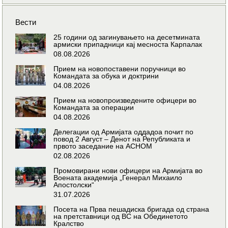
Вести
25 години од загинувањето на десетмината
армиски припадници кај месноста Карпалак
08.08.2026
Прием на новопоставени поручници во
Командата за обука и доктрини
04.08.2026
Прием на новопроизведените офицери во
Командата за операции
04.08.2026
Делегации од Армијата оддадоа почит по
повод 2 Август – Денот на Републиката и
првото заседание на АСНОМ
02.08.2026
Промовирани нови офицери на Армијата во
Воената академија „Генерал Михаило
Апостолски“
31.07.2026
Посета на Прва пешадиска бригада од страна
на претставници од ВС на Обединетото
Кралство