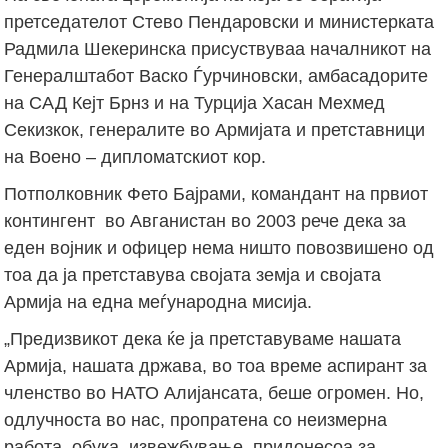
претседателот Стево Пендаровски и министерката
Радмила Шекеринска присуствуваа началникот на
Генералштабот Васко Ѓурчиновски, амбасадорите
на САД Кејт Брнз и на Турција Хасан Мехмед
Секизкок, генералите во Армијата и претставници
на Воено – дипломатскиот кор.
Потполковник Фето Бајрами, командант на првиот
контингент во Авганистан во 2003 рече дека за
еден војник и офицер нема ништо повозвишено од
тоа да ја претставува својата земја и својата
Армија на една меѓународна мисија.
„Предизвикот дека ќе ја претставуваме нашата
Армија, нашата држава, во тоа време аспирант за
членство во НАТО Алијансата, беше огромен. Но,
одлучноста во нас, пропратена со неизмерна
работа, обука, извежбување, придонесоа за