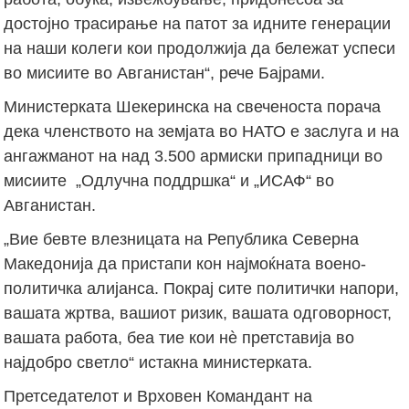
достојно трасирање на патот за идните генерации
на наши колеги кои продолжија да бележат успеси
во мисиите во Авганистан“, рече Бајрами.
Министерката Шекеринска на свеченоста порача
дека членството на земјата во НАТО е заслуга и на
ангажманот на над 3.500 армиски припадници во
мисиите „Одлучна поддршка“ и „ИСАФ“ во
Авганистан.
„Вие бевте влезницата на Република Северна
Македонија да пристапи кон најмоќната воено-
политичка алијанса. Покрај сите политички напори,
вашата жртва, вашиот ризик, вашата одговорност,
вашата работа, беа тие кои нè претставија во
најдобро светло“ истакна министерката.
Претседателот и Врховен Командант на