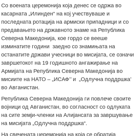
Со воената церемонија која денес се одржа во
касарната „Илинден“ на кој учествуваше и
последната ротација на армиски припадници и со
предавањето на државното знаме на Република
Северна Македонија, кое гордо се вееше
изминатите години заедно со знамињата на
останатите држави учесници во мисијата, се означи
завршетокот на 19 годишното ангажирање на
Армијата на Република Северна Македонија во
мисиите на НАТО – „ИСАФ’’ и „Одлучна поддршка’
во Авганистан.
Република Северна Македонија ги повлече своите
војници од Авганистан, во согласност со одлуката
на сите земји-членки на Алијансата за завршување
на мисијата „Одлучна поддршка“.
На свечената церемонија на која се обратија