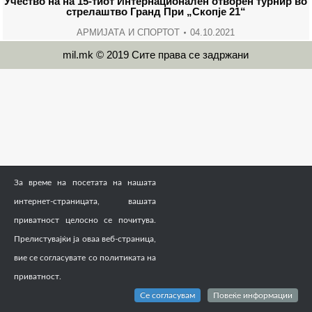
Учество на на 15-тиот Интернационален отворен турнир во
стрелаштво Гранд При „Скопје 21“
АРМИЈАТА И СПОРТОТ
04.10.2021
mil.mk © 2019 Сите права се задржани
За време на посетата на нашата
интернет-страницата, вашата
приватност целосно се почитува.
Прелистувајќи ја оваа веб-страница,
вие се согласувате со политиката на
приватност.
Се согласувам
Повеќе информации