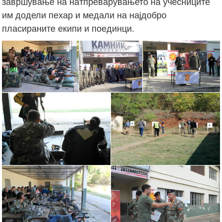
завршување на натпреварувањето на учесниците
им додели пехар и медали на најдобро
пласираните екипи и поединци.