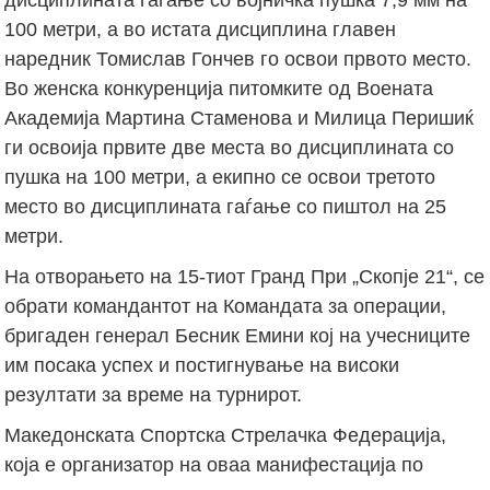
100 метри, а во истата дисциплина главен
наредник Томислав Гончев го освои првото место.
Во женска конкуренција питомките од Воената
Академија Мартина Стаменова и Милица Перишиќ
ги освоија првите две места во дисциплината со
пушка на 100 метри, а екипно се освои третото
место во дисциплината гаѓање со пиштол на 25
метри.
На отворањето на 15-тиот Гранд При „Скопје 21“, се
обрати командантот на Командата за операции,
бригаден генерал Бесник Емини кој на учесниците
им посака успех и постигнување на високи
резултати за време на турнирот.
Македонската Спортска Стрелачка Федерација,
која е организатор на оваа манифестација по