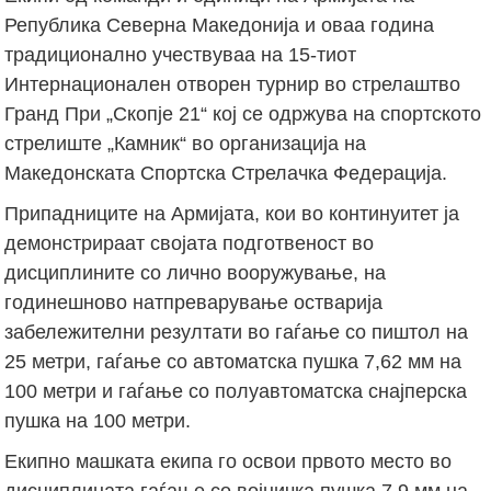
Република Северна Македонија и оваа година
традиционално учествуваа на 15-тиот
Интернационален отворен турнир во стрелаштво
Гранд При „Скопје 21“ кој се одржува на спортското
стрелиште „Камник“ во организација на
Македонската Спортска Стрелачка Федерација.
Припадниците на Армијата, кои во континуитет ја
демонстрираат својата подготвеност во
дисциплините со лично вооружување, на
годинешново натпреварување остварија
забележителни резултати во гаѓање со пиштол на
25 метри, гаѓање со автоматска пушка 7,62 мм на
100 метри и гаѓање со полуавтоматска снајперска
пушка на 100 метри.
Екипно машката екипа го освои првото место во
дисциплината гаѓање со војничка пушка 7,9 мм на