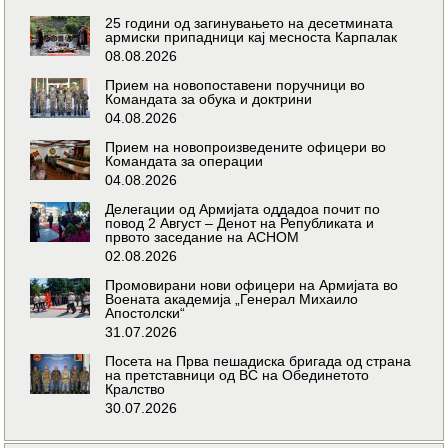
25 години од загинувањето на десетмината
армиски припадници кај месноста Карпалак
08.08.2026
Прием на новопоставени поручници во
Командата за обука и доктрини
04.08.2026
Прием на новопроизведените офицери во
Командата за операции
04.08.2026
Делегации од Армијата оддадоа почит по
повод 2 Август – Денот на Републиката и
првото заседание на АСНОМ
02.08.2026
Промовирани нови офицери на Армијата во
Воената академија „Генерал Михаило
Апостолски“
31.07.2026
Посета на Прва пешадиска бригада од страна
на претставници од ВС на Обединетото
Кралство
30.07.2026