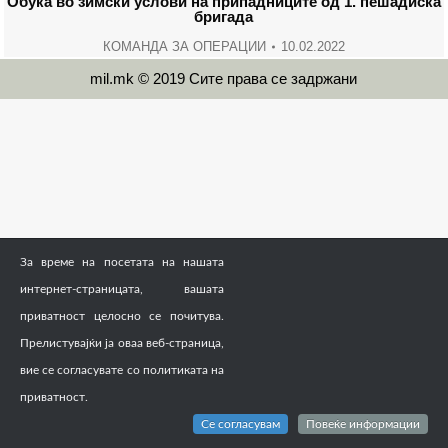
Обука во зимски услови на припадниците од 1. пешадиска
бригада
КОМАНДА ЗА ОПЕРАЦИИ
10.02.2022
mil.mk © 2019 Сите права се задржани
За време на посетата на нашата
интернет-страницата, вашата
приватност целосно се почитува.
Прелистувајќи ја оваа веб-страница,
вие се согласувате со политиката на
приватност.
Се согласувам
Повеќе информации