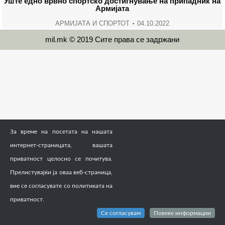
Уште едно врвно спортско достигнување на припадник на
Армијата
АРМИЈАТА И СПОРТОТ
04.10.2022
mil.mk © 2019 Сите права се задржани
За време на посетата на нашата
интернет-страницата, вашата
приватност целосно се почитува.
Прелистувајќи ја оваа веб-страница,
вие се согласувате со политиката на
приватност.
Се согласувам
Повеќе информации