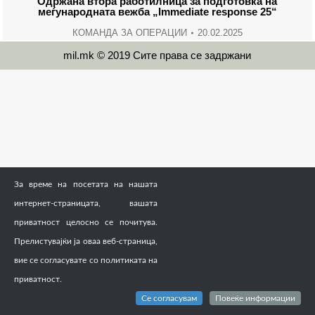
Одржана втора работилница за подготовка на
меѓународната вежба „Immediate response 25“
КОМАНДА ЗА ОПЕРАЦИИ
20.02.2025
mil.mk © 2019 Сите права се задржани
За време на посетата на нашата
интернет-страницата, вашата
приватност целосно се почитува.
Прелистувајќи ја оваа веб-страница,
вие се согласувате со политиката на
приватност.
Се согласувам
Повеќе информации