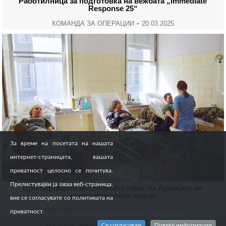
Работилница за подготовка на вежбата „Immediate
Response 25“
КОМАНДА ЗА ОПЕРАЦИИ
20.03.2025
За време на посетата на нашата
интернет-страницата, вашата
приватност целосно се почитува.
Прелистувајќи ја оваа веб-страница,
Припадниците на генералштабот на Армијата во
крводарителска акција
вие се согласувате со политиката на
ЦИВИЛНО ВОЕНА СОРАБОТКА
20.03.2025
приватност.
Се согласувам
Повеќе информации