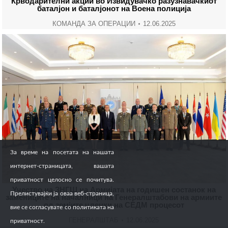
Крводарителни акции во Извидувачко разузнавачкиот
баталјон и баталјонот на Воена полиција
КОМАНДА ЗА ОПЕРАЦИИ
12.06.2025
За време на посетата на нашата
интернет-страницата, вашата
приватност целосно се почитува.
Учество на ЗНГШ на Армијата на годишен состанок на
Прелистувајќи ја оваа веб-страница,
замениците на началници на Генералштабови на армиите
од земјите членки на СЕДМ процесот
вие се согласувате со политиката на
ГЕНЕРАЛШТАБ
12.06.2025
приватност.