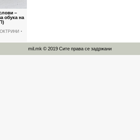
слови –
за обука на
П)
ДОКТРИНИ
mil.mk © 2019 Сите права се задржани