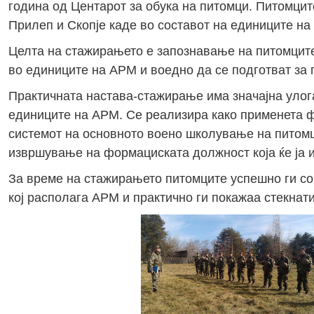
година од Центарот за обука на питомци. Питомцит
Прилеп и Скопје каде во составот на единиците н
Целта на стажирањето е запознавање на питомците
во единиците на АРМ и воедно да се подготват за 
Практичната настава-стажирање има значајна улог
единиците на АРМ. Се реализира како применета ф
системот на основното воено школување на питомци
извршување на формациската должност која ќе ја 
За време на стажирањето питомците успешно ги со
кој располага АРМ и практично ги покажаа стекнат