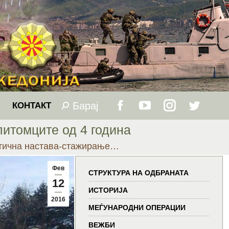
Барај
Search:
КОНТАКТ
Facebook
YouTube
Instagram
Twitter
итомците од 4 година
page
page
page
page
ктична настава-стажирање…
opens
opens
opens
opens
Фев
СТРУКТУРА НА ОДБРАНАТА
12
in
in
in
in
ИСТОРИЈА
2016
МЕЃУНАРОДНИ ОПЕРАЦИИ
new
new
new
new
ВЕЖБИ