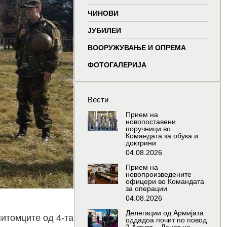
window
window
window
window
ЧИНОВИ
ЈУБИЛЕИ
ВООРУЖУВАЊЕ И ОПРЕМА
ФОТОГАЛЕРИЈА
Вести
Прием на
новопоставени
поручници во
Командата за обука и
доктрини
04.08.2026
Прием на
новопроизведените
офицери во Командата
за операции
04.08.2026
Делегации од Армијата
итомците од 4-та
оддадоа почит по повод