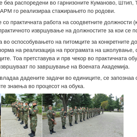
е беа распоредени во гарнизоните Куманово, Штип, Т
а АРМ го реализираа стажирањето по родови.
 со практичната работа на соодветните должности (
практичното извршување на должностите за кои се п
а во оспособувањето на питомците за конкретните д
орма на реализација на програмата на школување, 
те. Тоа претставува и прв чекор во практичната обу
извршуваат по завршување на Воената Академија.
владаа дадените задачи во единиците, се запознаа 
ите знаења во процесот на обука.