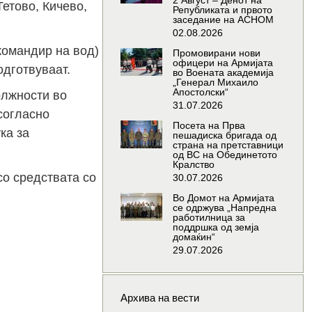
2 Август – Денот на
етово, Кичево,
Републиката и првото
заседание на АСНОМ
02.08.2026
командир на вод)
Промовирани нови
офицери на Армијата
одготвуваат.
во Воената академија
„Генерал Михаило
Апостолски“
олжности во
31.07.2026
согласно
Посета на Прва
ка за
пешадиска бригада од
страна на претставници
од ВС на Обединетото
Кралство
со средствата со
30.07.2026
Во Домот на Армијата
се одржува „Напредна
работилница за
поддршка од земја
домаќин“
29.07.2026
Архива на вести