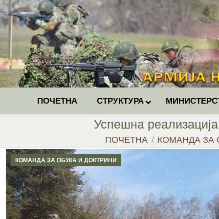
ПОЧЕТНА
СТРУКТУРА
МИНИСТЕРС
Успешна реализација 
You are here:
ПОЧЕТНА
КОМАНДА ЗА 
КОМАНДА ЗА ОБУКА И ДОКТРИНИ