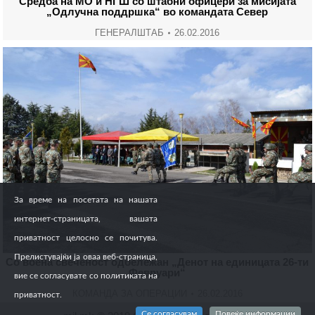
Средба на МО и НГШ со штабни офицери за мисијата
„Одлучна поддршка“ во командата Север
ГЕНЕРАЛШТАБ
26.02.2016
За време на посетата на нашата
интернет-страницата, вашата
приватност целосно се почитува.
Прелистувајќи ја оваа веб-страница,
Со воена свеченост одбележан „Денот на единицата 26-ти
Февруари“
вие се согласувате со политиката на
КОМАНДА ЗА ОПЕРАЦИИ
26.02.2016
приватност.
Се согласувам
Повеќе информации