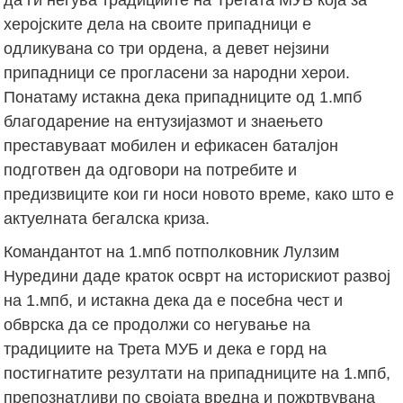
херојските дела на своите припадници е
одликувана со три ордена, а девет нејзини
припадници се прогласени за народни херои.
Понатаму истакна дека припадниците од 1.мпб
благодарение на ентузијазмот и знаењето
преставуваат мобилен и ефикасен баталјон
подготвен да одговори на потребите и
предизвиците кои ги носи новото време, како што е
актуелната бегалска криза.
Командантот на 1.мпб потполковник Лулзим
Нуредини даде краток осврт на историскиот развој
на 1.мпб, и истакна дека да е посебна чест и
обврска да се продолжи со негување на
традициите на Трета МУБ и дека е горд на
постигнатите резултати на припадниците на 1.мпб,
препознатливи по својата вредна и пожртвувана