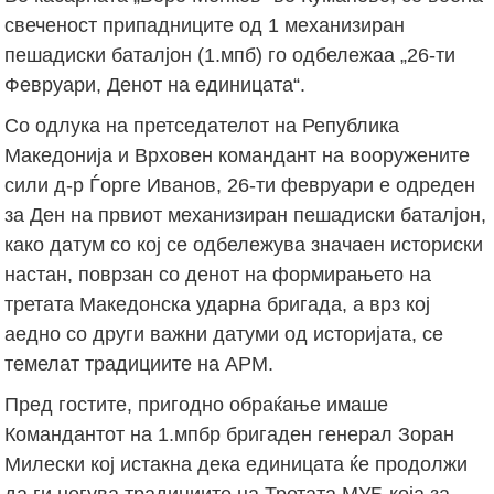
свеченост припадниците од 1 механизиран
пешадиски баталјон (1.мпб) го одбележаа „26-ти
Февруари, Денот на единицата“.
Со одлука на претседателот на Република
Македонија и Врховен командант на вооружените
сили д-р Ѓорге Иванов, 26-ти февруари е одреден
за Ден на првиот механизиран пешадиски баталјон,
како датум со кој се одбележува значаен историски
настан, поврзан со денот на формирањето на
третата Македонска ударна бригада, а врз кој
аедно со други важни датуми од историјата, се
темелат традициите на АРМ.
Пред гостите, пригодно обраќање имаше
Командантот на 1.мпбр бригаден генерал Зоран
Милески кој истакна дека единицата ќе продолжи
да ги негува традициите на Третата МУБ која за