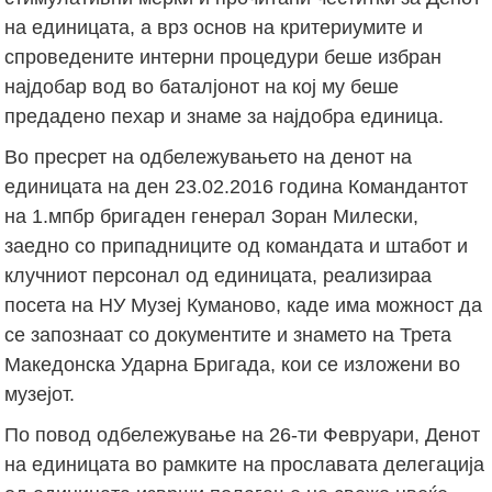
на единицата, а врз основ на критериумите и
спроведените интерни процедури беше избран
најдобар вод во баталјонот на кој му беше
предадено пехар и знаме за најдобра единица.
Во пресрет на одбележувањето на денот на
единицата на ден 23.02.2016 година Командантот
на 1.мпбр бригаден генерал Зоран Милески,
заедно со припадниците од командата и штабот и
клучниот персонал од единицата, реализираа
посета на НУ Музеј Куманово, каде има можност да
се запознаат со документите и знамето на Трета
Македонска Ударна Бригада, кои се изложени во
музејот.
По повод одбележување на 26-ти Февруари, Денот
на единицата во рамките на прославата делегација