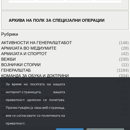
АРХИВА НА ПОЛК ЗА СПЕЦИЈАЛНИ ОПЕРАЦИИ
Рубрики
АКТИВНОСТИ НА ГЕНЕРАЛШТАБОТ
(146)
АРМИЈАТА ВО МЕДИУМИТЕ
(28)
АРМИЈАТА И СПОРТОТ
(42)
ВЕЖБИ
(230)
ВОЈНИЧКИ СТОРИИ
(11)
ГЕНЕРАЛШТАБ
(1184)
КОМАНДА ЗА ОБУКА И ДОКТРИНИ
(334)
КОМАНДА ЗА ОПЕРАЦИИ
(1422)
За време на посетата на нашата
ЛОГИСТИЧКА БАЗА
(64)
МИРОВНИ МИСИИ
(24)
интернет-страницата, вашата
ПРОТОКОЛАРНИ АКТИВНОСТИ
(185)
приватност целосно се почитува.
РОДОВА ЕДНАКВОСТ
(12)
Прелистувајќи ја оваа веб-страница,
СПЕЦИЈАЛНИ СИЛИ
(35)
ЦИВИЛНО ВОЕНА СОРАБОТКА
(113)
вие се согласувате со политиката на
приватност.