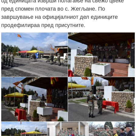
од единицата изврши полагање на свежо цвеќе
пред спомен плочата во с. Жегљане. По
завршување на официјалниот дел единиците
продефилираа пред присутните.