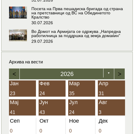
Посета на Прва пешадиска бригада од страна
на претставници од ВС на Обединетото
Кралство
30.07.2026
Во Домот на Армијата се одржува „Напредна
работилница за поддршка од земја домаќин“
29.07.2026
Архива на вести
<
2026
>
▼
Јан
Фев
Мар
Апр
23
24
35
31
Мај
Јун
Јул
Авг
41
43
24
3
Сеп
Окт
Ное
Дек
0
0
0
0