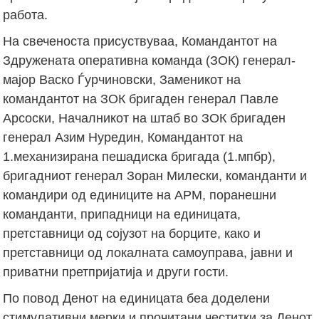
работа.
На свеченоста присуствуваа, Командантот на
Здружената оперативна команда (ЗОК) генерал-
мајор Васко Ѓурчиновски, Заменикот на
командантот на ЗОК бригаден генерал Павле
Арсоски, Началникот на штаб во ЗОК бригаден
генерал Азим Нуредин, Командантот на
1.механизирана пешадиска бригада (1.мпбр),
бригадниот генерал Зоран Милески, команданти и
командири од единиците на АРМ, поранешни
команданти, припадници на единицата,
претставници од сојузот на борците, како и
претставници од локалната самоуправа, јавни и
приватни претпријатија и други гости.
По повод Денот на единицата беа доделени
стимулативни мерки и прочитани честитки за Денот