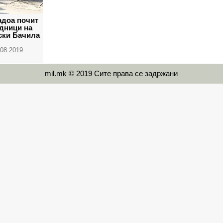
адоа почит
адници на
ски Бачила
.08.2019
mil.mk © 2019 Сите права се задржани